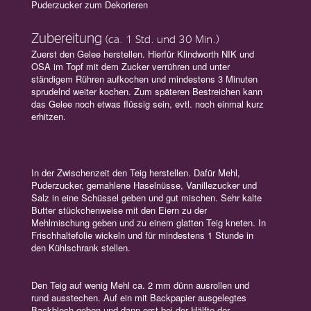
Puderzucker zum Dekorieren
Zubereitung
(ca. 1 Std. und 30 Min.)
Zuerst den Gelee herstellen. Hierfür Klindworth NIK und
OSA im Topf mit dem Zucker verrühren und unter
ständigem Rühren aufkochen und mindestens 3 Minuten
sprudelnd weiter kochen. Zum späteren Bestreichen kann
das Gelee noch etwas flüssig sein, evtl. noch einmal kurz
erhitzen.
In der Zwischenzeit den Teig herstellen. Dafür Mehl,
Puderzucker, gemahlene Haselnüsse, Vanillezucker und
Salz in eine Schüssel geben und gut mischen. Sehr kalte
Butter stückchenweise mit den Eiern zu der
Mehlmischung geben und zu einem glatten Teig kneten. In
Frischhaltefolie wickeln und für mindestens 1 Stunde in
den Kühlschrank stellen.
Den Teig auf wenig Mehl ca. 2 mm dünn ausrollen und
rund ausstechen. Auf ein mit Backpapier ausgelegtes
Backblech geben und dann erst bei der Hälfte der