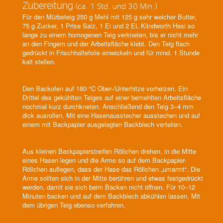
Zubereitung
(ca. 1 Std. und 30 Min.)
Für den Mürbeteig 250 g Mehl mit 125 g sehr weicher Butter,
75 g Zucker, 1 Prise Salz, 1 Ei und 2 EL Klindworth Hasi so
lange zu einem homogenen Teig verkneten, bis er nicht mehr
an den Fingern und der Arbeitsfläche klebt. Den Teig flach
gedrückt in Frischhaltefolie einwickeln und für mind. 1 Stunde
kalt stellen.
Den Backofen auf 180 °C Ober-/Unterhitze vorheizen. Ein
Drittel des gekühlten Teiges auf einer bemehlten Arbeitsfläche
nochmal kurz durchkneten. Anschließend den Teig 3–4 mm
dick ausrollen. Mit eine Hasenausstecher ausstechen und auf
einem mit Backpapier ausgelegten Backblech verteilen.
Aus kleinen Backpapierstreifen Röllchen drehen, in die Mitte
eines Hasen legen und die Arme so auf dem Backpapier-
Röllchen auflegen, dass der Hase das Röllchen „umarmt“. Die
Arme sollten sich in der Mitte berühren und etwas festgedrückt
werden, damit sie sich beim Backen nicht öffnen. Für 10–12
Minuten backen und auf dem Backblech abkühlen lassen. Mit
dem übrigen Teig ebenso verfahren.